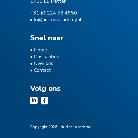
1755 LE Petten
+31 (0)224 56 4950
info@nuclearacademy.nl
Snel naar
•
Home
•
Ons aanbod
•
Over ons
•
Contact
Volg ons


Copyright 2026 - Nuclear Academy